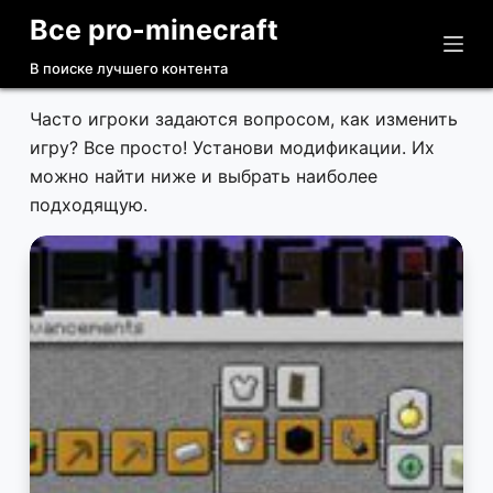
Все pro-minecraft
П
е
В поиске лучшего контента
р
е
Часто игроки задаются вопросом, как изменить
й
игру? Все просто! Установи модификации. Их
т
можно найти ниже и выбрать наиболее
и
подходящую.
к
с
у
т
и