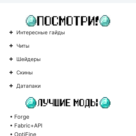
не
найдено
Интересные гайды
Читы
Шейдеры
Скины
Датапаки
• Forge
• Fabric+API
• OptiFine