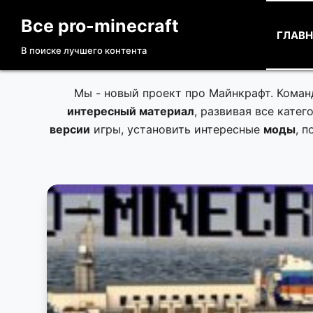
П
Все pro-minecraft
е
ГЛАВ
В поиске лучшего контента
р
е
й
Мы - новый проект про Майнкрафт. Коман
т
интересный материал
, развивая все кате
и
версии
игры, установить интересные
моды
, 
к
с
у
т
и