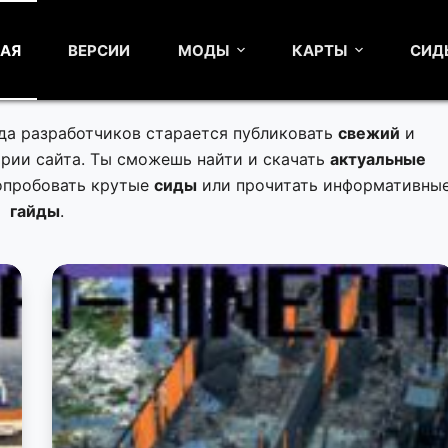
НАЯ
ВЕРСИИ
МОДЫ
КАРТЫ
СИД
да разработчиков старается публиковать
свежий
и
гории сайта. Ты сможешь найти и скачать
актуальные
попробовать крутые
сиды
или прочитать информативны
гайды
.