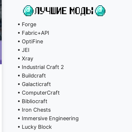
• Forge
• Fabric+API
• OptiFine
• JEI
• Xray
• Industrial Craft 2
• Buildcraft
• Galacticraft
• ComputerCraft
• Bibliocraft
• Iron Chests
• Immersive Engineering
• Lucky Block