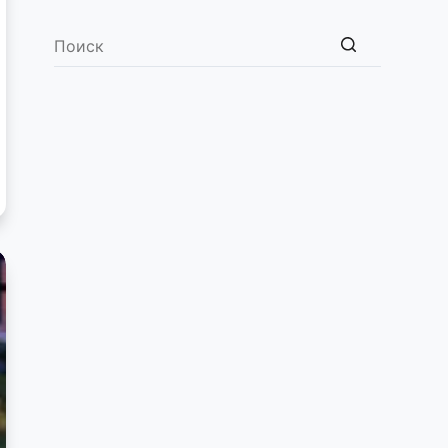
Ничего
не
найдено