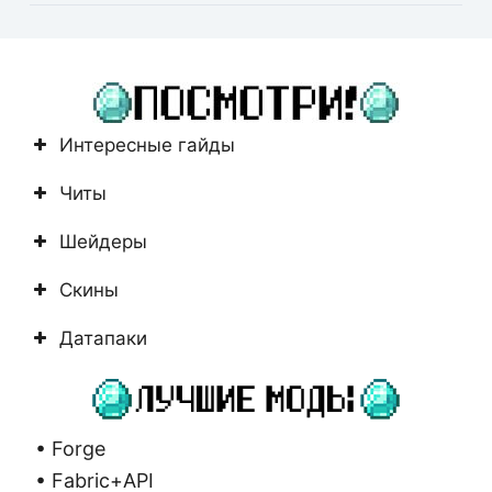
Ничего
не
найдено
Интересные гайды
Читы
Шейдеры
Скины
Датапаки
• Forge
• Fabric+API