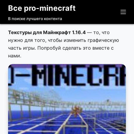
Все pro-minecraft
П
е
В поиске лучшего контента
р
е
Текстуры для Майнкрафт 1.16.4
— то, что
й
нужно для того, чтобы изменить графическую
т
часть игры. Попробуй сделать это вместе с
и
нами.
к
с
у
т
и