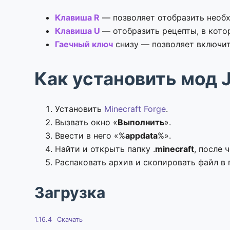
Клавиша R
— позволяет отобразить необ
Клавиша U
— отобразить рецепты, в кото
Гаечный ключ
снизу — позволяет включи
Как установить мод J
Установить
Minecraft Forge
.
Вызвать окно «
Выполнить
».
Ввести в него «%
appdata
%».
Найти и открыть папку .
minecraft
, после 
Распаковать архив и скопировать файл в 
Загрузка
1.16.4
Скачать