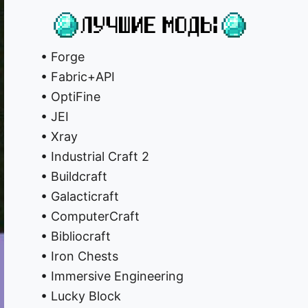
• Forge
• Fabric+API
• OptiFine
• JEI
• Xray
• Industrial Craft 2
• Buildcraft
• Galacticraft
• ComputerCraft
• Bibliocraft
• Iron Chests
• Immersive Engineering
• Lucky Block