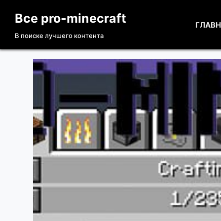
П
Все pro-minecraft
е
ГЛАВ
В поиске лучшего контента
р
е
й
т
и
к
с
у
т
и