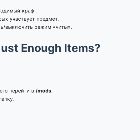
ходимый крафт.
рых участвует предмет.
ть/выключить режим «читы».
ust Enough Items?
чего перейти в
/mods
.
папку.