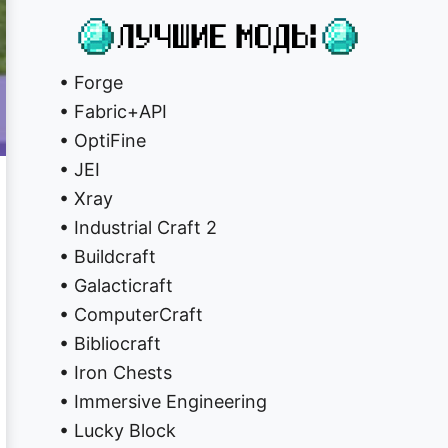
• Forge
• Fabric+API
• OptiFine
• JEI
• Xray
• Industrial Craft 2
• Buildcraft
• Galacticraft
• ComputerCraft
• Bibliocraft
• Iron Chests
• Immersive Engineering
• Lucky Block