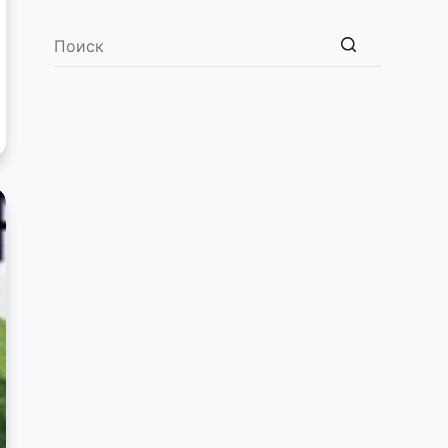
Ничего
не
найдено