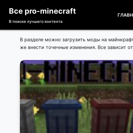
П
Все pro-minecraft
е
ГЛАВ
В поиске лучшего контента
р
е
й
В разделе можно загрузить моды на майнкрафт 
т
же внести точечные изменения. Все зависит от
и
к
с
у
т
и