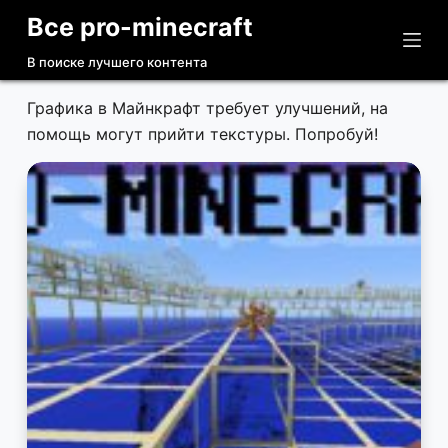
Все pro-minecraft
П
е
В поиске лучшего контента
р
е
Графика в Майнкрафт требует улучшений, на
й
помощь могут прийти текстуры. Попробуй!
т
и
к
с
у
т
и