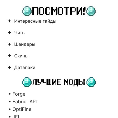
найдено
Интересные гайды
Читы
Шейдеры
Скины
Датапаки
• Forge
• Fabric+API
• OptiFine
• JEI