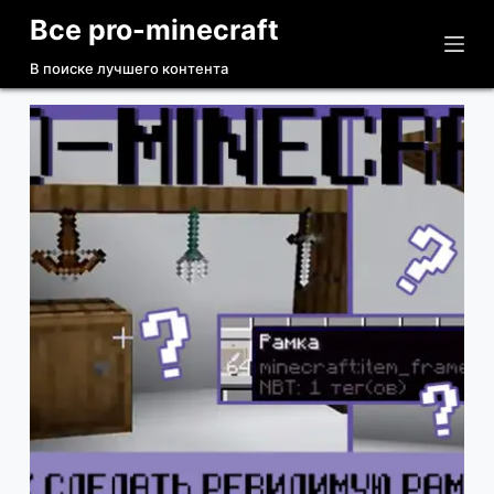
Все pro-minecraft
П
е
В поиске лучшего контента
р
е
й
т
и
к
с
у
т
и