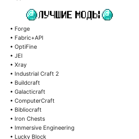
• Forge
• Fabric+API
• OptiFine
• JEI
• Xray
• Industrial Craft 2
• Buildcraft
• Galacticraft
• ComputerCraft
• Bibliocraft
• Iron Chests
• Immersive Engineering
• Lucky Block