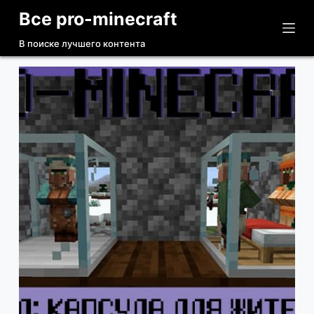
Все pro-minecraft
П
е
В поиске лучшего контента
р
е
й
т
и
к
с
у
т
и