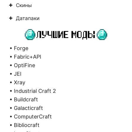
Скины
Датапаки
• Forge
• Fabric+API
• OptiFine
• JEI
• Xray
• Industrial Craft 2
• Buildcraft
• Galacticraft
• ComputerCraft
• Bibliocraft