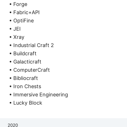
• Forge
• Fabric+API
• OptiFine
• JEI
• Xray
• Industrial Craft 2
• Buildcraft
• Galacticraft
• ComputerCraft
• Bibliocraft
• Iron Chests
• Immersive Engineering
• Lucky Block
2020