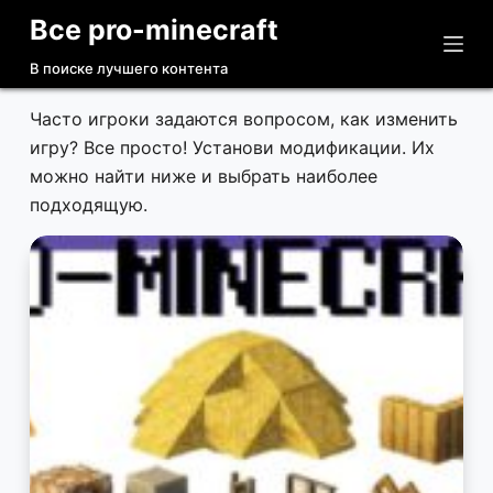
Все pro-minecraft
П
е
В поиске лучшего контента
р
е
Часто игроки задаются вопросом, как изменить
й
игру? Все просто! Установи модификации. Их
т
можно найти ниже и выбрать наиболее
и
подходящую.
к
с
у
т
и