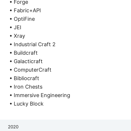
• Forge
• Fabric+API
• OptiFine
• JEI
• Xray
• Industrial Craft 2
• Buildcraft
• Galacticraft
• ComputerCraft
• Bibliocraft
• Iron Chests
• Immersive Engineering
• Lucky Block
2020