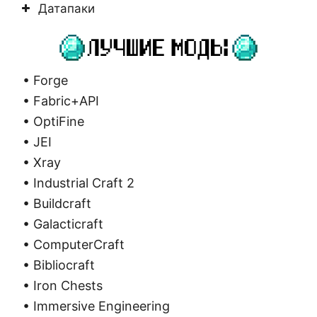
Датапаки
• Forge
• Fabric+API
• OptiFine
• JEI
• Xray
• Industrial Craft 2
• Buildcraft
• Galacticraft
• ComputerCraft
• Bibliocraft
• Iron Chests
• Immersive Engineering