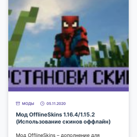
МОДЫ
05.11.2020
Мод OfflineSkins 1.16.4/1.15.2
(Использование скинов оффлайн)
Мод OfflineSkins – дополнение для