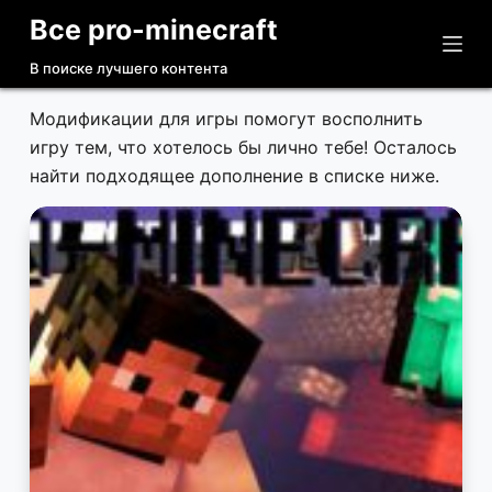
Все pro-minecraft
П
е
В поиске лучшего контента
р
е
Модификации для игры помогут восполнить
й
игру тем, что хотелось бы лично тебе! Осталось
т
найти подходящее дополнение в списке ниже.
и
к
с
у
т
и