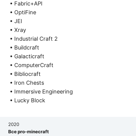
• Fabric+API
• OptiFine
• JEI
• Xray
• Industrial Craft 2
• Buildcraft
• Galacticraft
• ComputerCraft
• Bibliocraft
• Iron Chests
• Immersive Engineering
• Lucky Block
2020
Все pro-minecraft