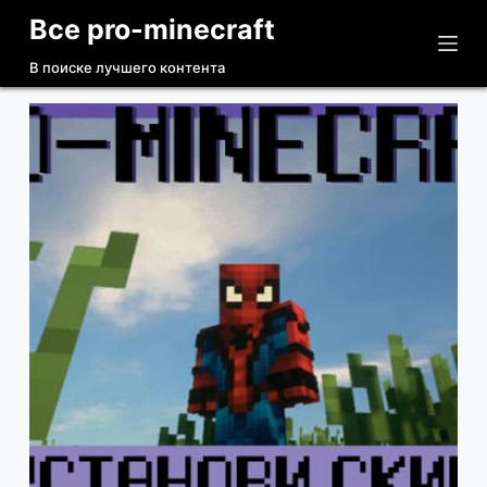
Все pro-minecraft
П
е
В поиске лучшего контента
р
е
й
т
и
к
с
у
т
и