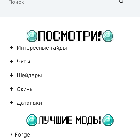
Ничего
не
найдено
Интересные гайды
Читы
Шейдеры
Скины
Датапаки
• Forge