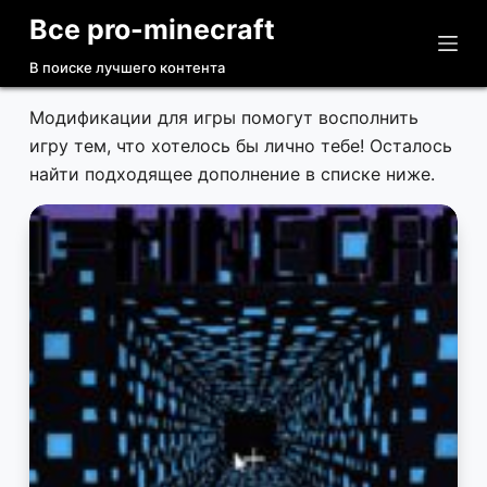
Все pro-minecraft
П
е
В поиске лучшего контента
р
е
Модификации для игры помогут восполнить
й
игру тем, что хотелось бы лично тебе! Осталось
т
найти подходящее дополнение в списке ниже.
и
к
с
у
т
и