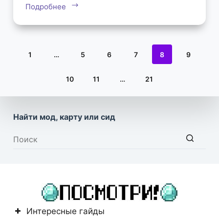
Подробнее
1
…
5
6
7
8
9
10
11
…
21
Найти мод, карту или сид
Ничего
не
найдено
Интересные гайды