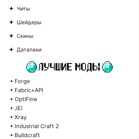
Читы
Шейдеры
Скины
Датапаки
• Forge
• Fabric+API
• OptiFine
• JEI
• Xray
• Industrial Craft 2
• Buildcraft