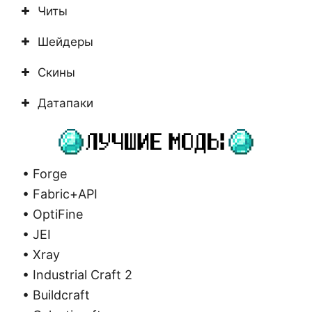
Читы
Шейдеры
Скины
Датапаки
• Forge
• Fabric+API
• OptiFine
• JEI
• Xray
• Industrial Craft 2
• Buildcraft