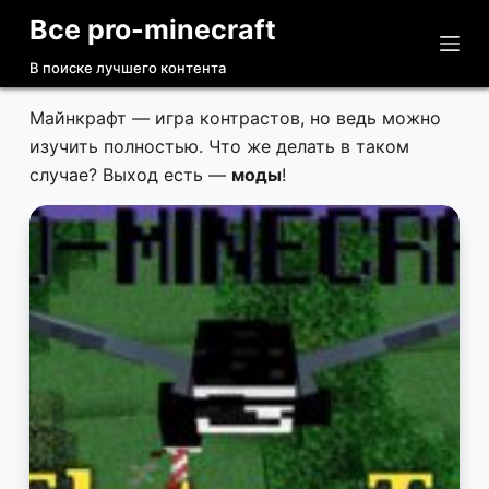
Все pro-minecraft
П
е
В поиске лучшего контента
р
е
Майнкрафт — игра контрастов, но ведь можно
й
изучить полностью. Что же делать в таком
т
случае? Выход есть —
моды
!
и
к
с
у
т
и