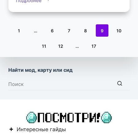
Подробнее
1
…
6
7
8
9
10
11
12
…
17
Найти мод, карту или сид
Ничего
не
найдено
Интересные гайды