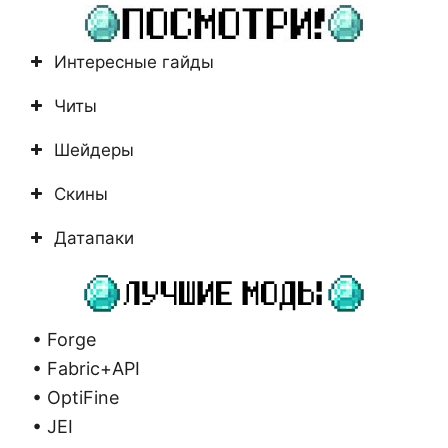
Интересные гайды
Читы
Шейдеры
Скины
Датапаки
• Forge
• Fabric+API
• OptiFine
• JEI