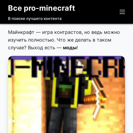
Все pro-minecraft
П
е
В поиске лучшего контента
р
е
Майнкрафт — игра контрастов, но ведь можно
й
изучить полностью. Что же делать в таком
т
случае? Выход есть —
моды
!
и
к
с
у
т
и