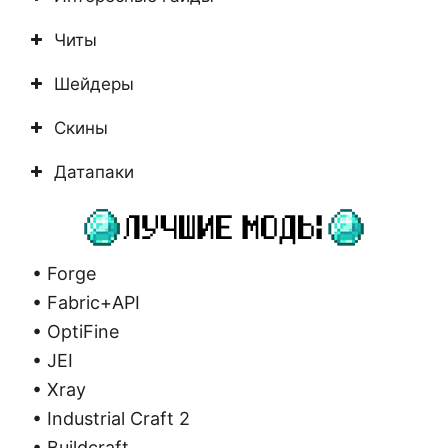
Читы
Шейдеры
Скины
Датапаки
• Forge
• Fabric+API
• OptiFine
• JEI
• Xray
• Industrial Craft 2
• Buildcraft