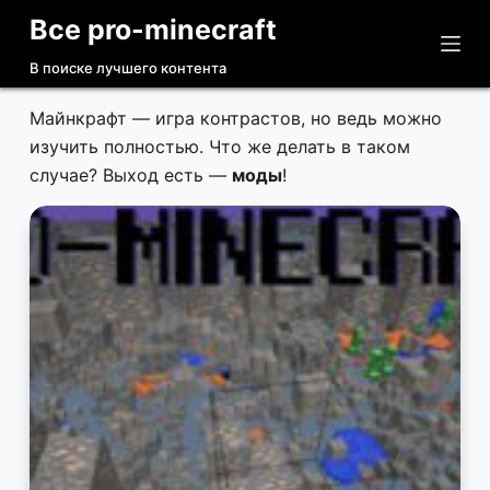
Все pro-minecraft
П
е
В поиске лучшего контента
р
е
Майнкрафт — игра контрастов, но ведь можно
й
изучить полностью. Что же делать в таком
т
случае? Выход есть —
моды
!
и
к
с
у
т
и