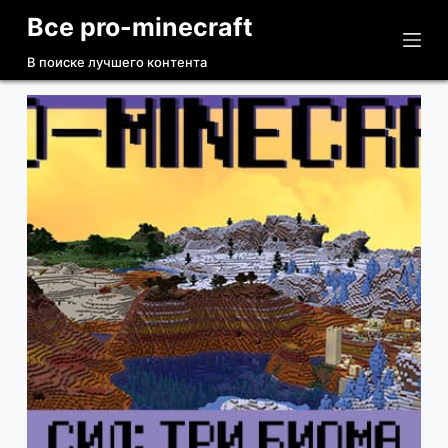
Все pro-minecraft
П
е
В поиске лучшего контента
р
е
й
т
и
к
с
у
т
и