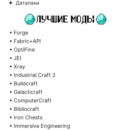
Датапаки
• Forge
• Fabric+API
• OptiFine
• JEI
• Xray
• Industrial Craft 2
• Buildcraft
• Galacticraft
• ComputerCraft
• Bibliocraft
• Iron Chests
• Immersive Engineering