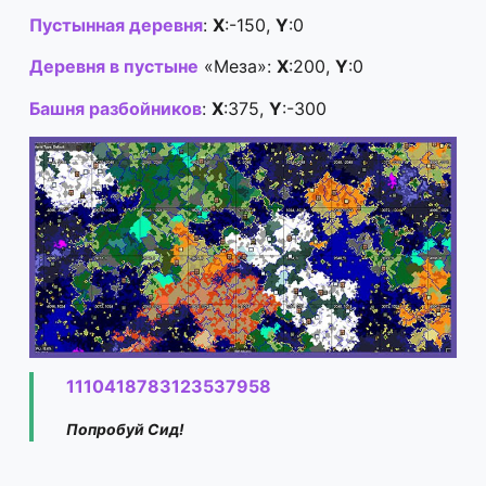
Пустынная деревня
:
X
:-150,
Y
:0
Деревня в пустыне
«Меза»:
X
:200,
Y
:0
Башня разбойников
:
X
:375,
Y
:-300
1110418783123537958
Попробуй Сид!