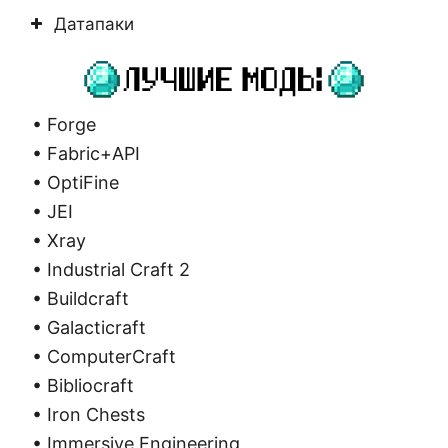
Датапаки
• Forge
• Fabric+API
• OptiFine
• JEI
• Xray
• Industrial Craft 2
• Buildcraft
• Galacticraft
• ComputerCraft
• Bibliocraft
• Iron Chests
• Immersive Engineering