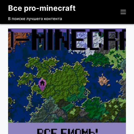
Все pro-minecraft
П
е
В поиске лучшего контента
р
е
й
т
и
к
с
у
т
и