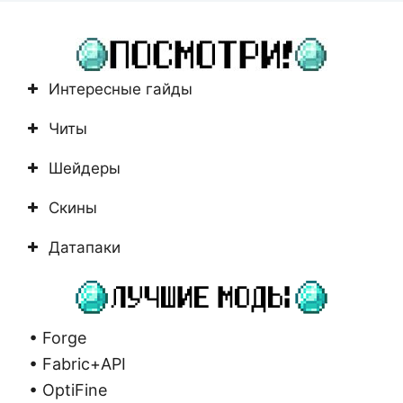
не
найдено
Интересные гайды
Читы
Шейдеры
Скины
Датапаки
• Forge
• Fabric+API
• OptiFine