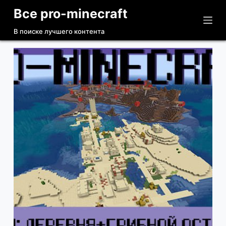
Все pro-minecraft
П
е
В поиске лучшего контента
р
е
й
т
и
к
с
у
т
и