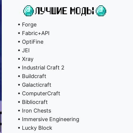
• Forge
• Fabric+API
• OptiFine
• JEI
• Xray
• Industrial Craft 2
• Buildcraft
• Galacticraft
• ComputerCraft
• Bibliocraft
• Iron Chests
• Immersive Engineering
• Lucky Block