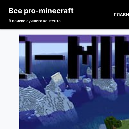
П
Все pro-minecraft
е
ГЛАВ
В поиске лучшего контента
р
е
й
т
и
к
с
у
т
и