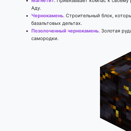
Магнетит
. Привязывает компас к своему 
Аду.
Чернокамень
. Строительный блок, которы
базальтовых дельтах.
Позолоченный чернокамень
. Золотая ру
самородки.