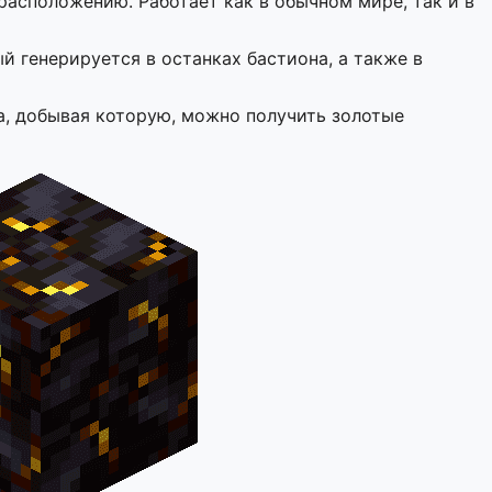
расположению. Работает как в обычном мире, так и в
й генерируется в останках бастиона, а также в
да, добывая которую, можно получить золотые