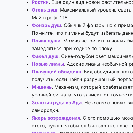
Ростки
. Еще один вид новой растительно
Огонь душ
. Максимальный уровень света 
Майнкрафт 1.16.
Фонарь душ
. Обычный фонарь, но с прим
Помните, что пиглины будут избегать дан
Почва души
. Можно встретить в новых би
замедляться при ходьбе по блоку.
Факел душ
. Сине-голубой свет максималь
Новые лианы
. Адские лианы необычной р
Плачущий обсидиан
. Вид обсидиана, ко
получить, если найти разрушенный портал
Мишень
. Механизм, который срабатывает
уровней сигнала, что зависит от точности
Золотая руда из Ада
. Несколько новых в
самородки.
Якорь возрождения
. С его помощью можн
этого, нужно, чтобы он был заряжен свет