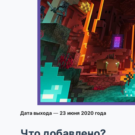
Дата выхода
—
23 июня
2020 года
Что добавлено?