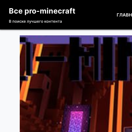
П
Все pro-minecraft
е
ГЛАВ
В поиске лучшего контента
р
е
й
т
и
к
с
у
т
и