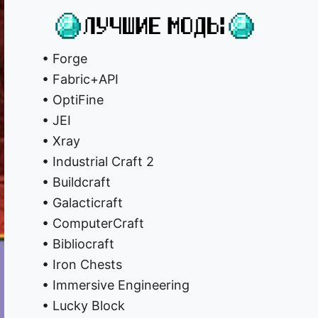
• Forge
• Fabric+API
• OptiFine
• JEI
• Xray
• Industrial Craft 2
• Buildcraft
• Galacticraft
• ComputerCraft
• Bibliocraft
• Iron Chests
• Immersive Engineering
• Lucky Block