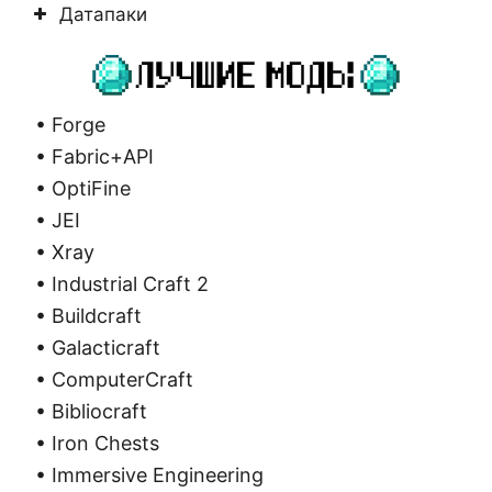
Датапаки
• Forge
• Fabric+API
• OptiFine
• JEI
• Xray
• Industrial Craft 2
• Buildcraft
• Galacticraft
• ComputerCraft
• Bibliocraft
• Iron Chests
• Immersive Engineering