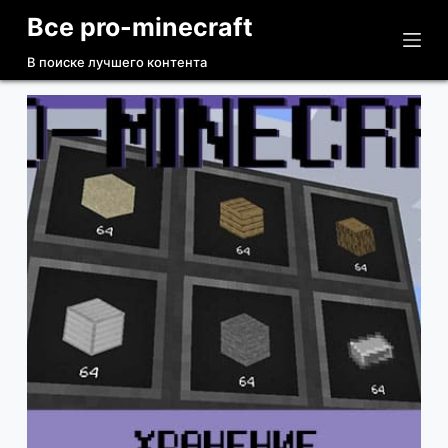
Все pro-minecraft
П
е
В поиске лучшего контента
р
е
й
т
и
к
с
у
т
и