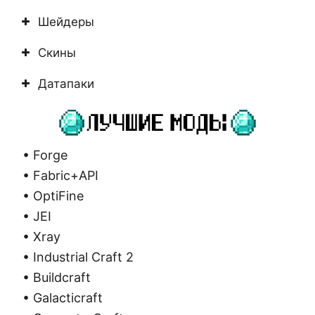
Шейдеры
Скины
Датапаки
• Forge
• Fabric+API
• OptiFine
• JEI
• Xray
• Industrial Craft 2
• Buildcraft
• Galacticraft