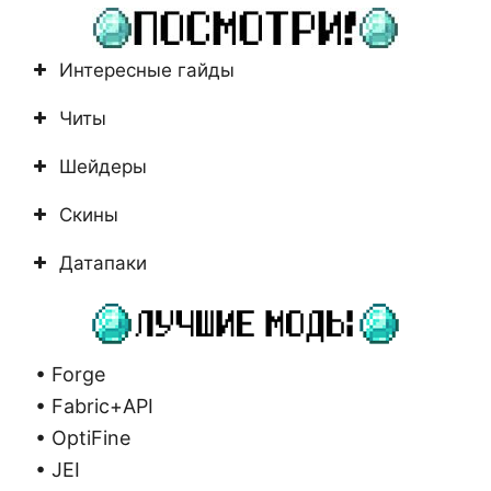
найдено
Интересные гайды
Читы
Шейдеры
Скины
Датапаки
• Forge
• Fabric+API
• OptiFine
• JEI