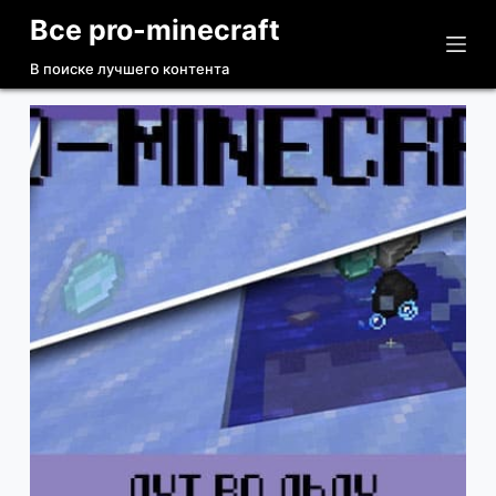
Все pro-minecraft
П
е
В поиске лучшего контента
р
е
й
т
и
к
с
у
т
и