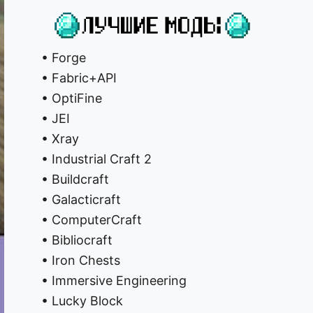
• Forge
• Fabric+API
• OptiFine
• JEI
• Xray
• Industrial Craft 2
• Buildcraft
• Galacticraft
• ComputerCraft
• Bibliocraft
• Iron Chests
• Immersive Engineering
• Lucky Block