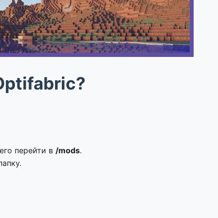
ptifabric?
чего перейти в
/mods
.
папку.