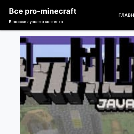
П
Все pro-minecraft
е
ГЛАВ
В поиске лучшего контента
р
е
й
т
и
к
с
у
т
и