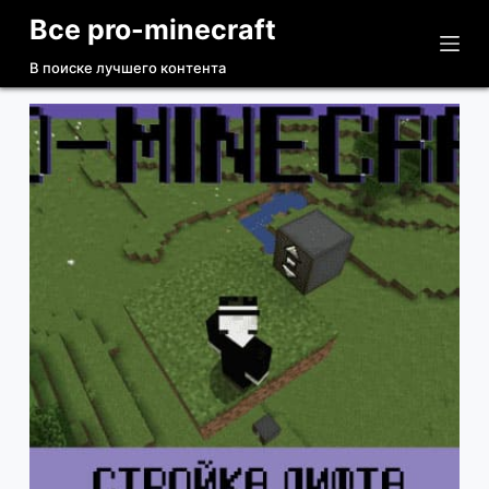
Все pro-minecraft
П
е
В поиске лучшего контента
р
е
й
т
и
к
с
у
т
и