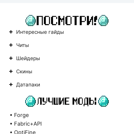
не
найдено
Интересные гайды
Читы
Шейдеры
Скины
Датапаки
• Forge
• Fabric+API
• OptiFine