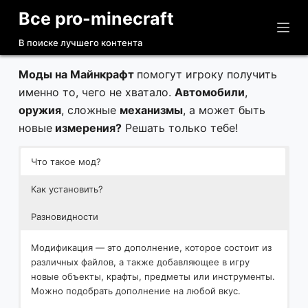
Все pro-minecraft
П
е
В поиске лучшего контента
р
е
Моды на Майнкрафт
помогут игроку получить
й
именно то, чего не хватало.
Автомобили
,
т
оружия
, сложные
механизмы
, а может быть
и
новые
измерения?
Решать только тебе!
к
с
Что такое мод?
у
Как установить?
т
и
Разновидности
Модификация — это дополнение, которое состоит из
различных файлов, а также добавляющее в игру
новые объекты, крафты, предметы или инструменты.
Можно подобрать дополнение на любой вкус.