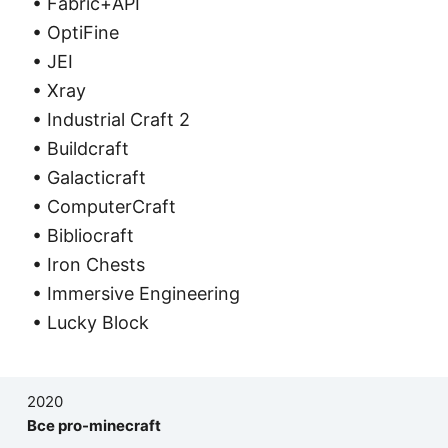
• Fabric+API
• OptiFine
• JEI
• Xray
• Industrial Craft 2
• Buildcraft
• Galacticraft
• ComputerCraft
• Bibliocraft
• Iron Chests
• Immersive Engineering
• Lucky Block
2020
Все pro-minecraft