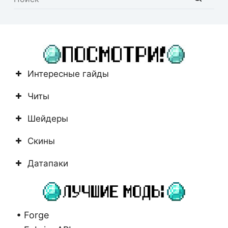
Ничего
не
найдено
Интересные гайды
Читы
Шейдеры
Скины
Датапаки
• Forge