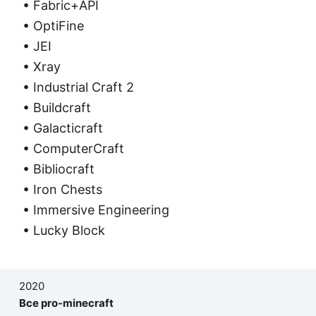
• Fabric+API
• OptiFine
• JEI
• Xray
• Industrial Craft 2
• Buildcraft
• Galacticraft
• ComputerCraft
• Bibliocraft
• Iron Chests
• Immersive Engineering
• Lucky Block
2020
Все pro-minecraft