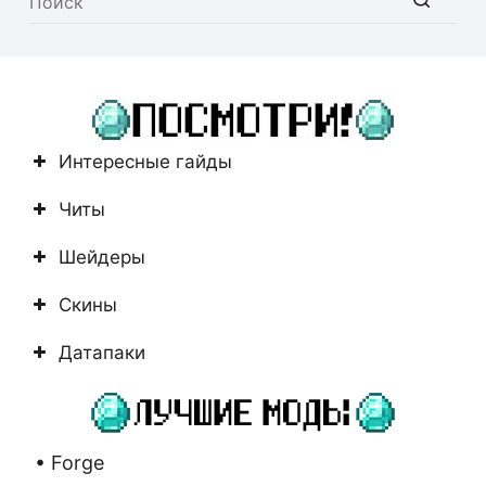
Ничего
не
найдено
Интересные гайды
Читы
Шейдеры
Скины
Датапаки
• Forge