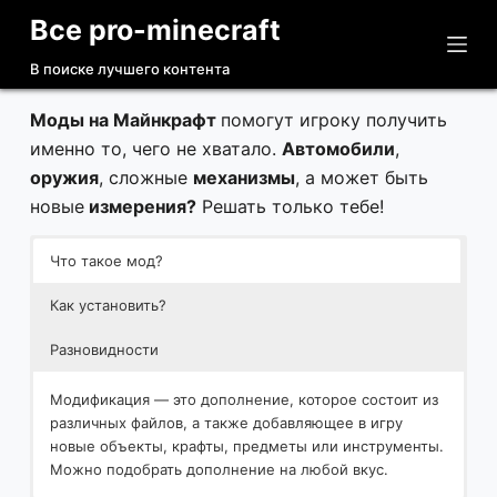
Все pro-minecraft
П
е
В поиске лучшего контента
р
е
Моды на Майнкрафт
помогут игроку получить
й
именно то, чего не хватало.
Автомобили
,
т
оружия
, сложные
механизмы
, а может быть
и
новые
измерения?
Решать только тебе!
к
с
Что такое мод?
у
Как установить?
т
и
Разновидности
Модификация — это дополнение, которое состоит из
различных файлов, а также добавляющее в игру
новые объекты, крафты, предметы или инструменты.
Можно подобрать дополнение на любой вкус.