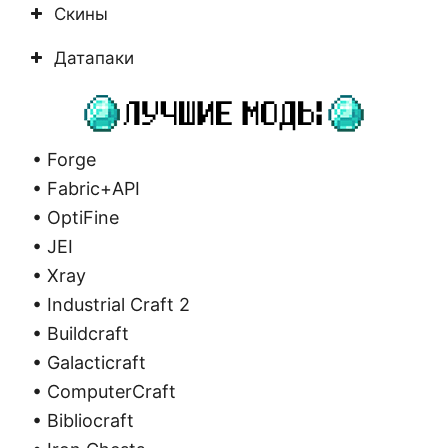
Скины
Датапаки
• Forge
• Fabric+API
• OptiFine
• JEI
• Xray
• Industrial Craft 2
• Buildcraft
• Galacticraft
• ComputerCraft
• Bibliocraft