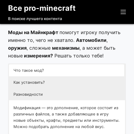
Все pro-minecraft
П
е
В поиске лучшего контента
р
е
Моды на Майнкрафт
помогут игроку получить
й
именно то, чего не хватало.
Автомобили
,
т
оружия
, сложные
механизмы
, а может быть
и
новые
измерения?
Решать только тебе!
к
с
Что такое мод?
у
Как установить?
т
и
Разновидности
Модификация — это дополнение, которое состоит из
различных файлов, а также добавляющее в игру
новые объекты, крафты, предметы или инструменты.
Можно подобрать дополнение на любой вкус.