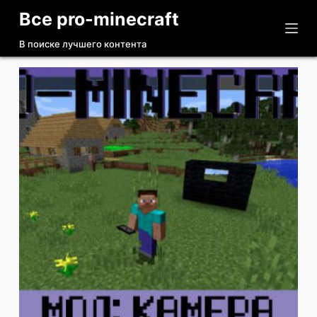
Все pro-minecraft
П
е
В поиске лучшего контента
р
е
й
т
и
к
с
у
т
и