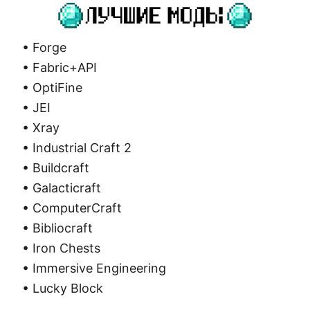
• Forge
• Fabric+API
• OptiFine
• JEI
• Xray
• Industrial Craft 2
• Buildcraft
• Galacticraft
• ComputerCraft
• Bibliocraft
• Iron Chests
• Immersive Engineering
• Lucky Block