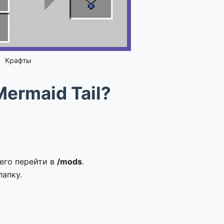
Крафты
ermaid Tail?
чего перейти в
/mods
.
папку.