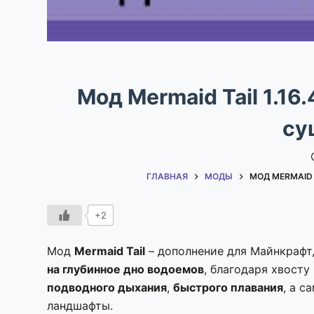
Мод Mermaid Tail 1.16.
су
ГЛАВНАЯ
МОДЫ
МОД MERMAID T
+2
Мод
Mermaid Tail
– дополнение для Майнкрафт
на глубинное дно водоемов
, благодаря хвост
подводного дыхания
,
быстрого плавания
, а с
ландшафты.