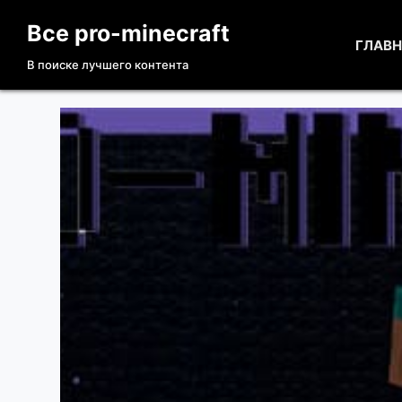
П
Все pro-minecraft
е
ГЛАВ
В поиске лучшего контента
р
е
й
т
и
к
с
у
т
и