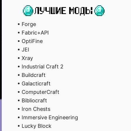
• Forge
• Fabric+API
• OptiFine
• JEI
• Xray
• Industrial Craft 2
• Buildcraft
• Galacticraft
• ComputerCraft
• Bibliocraft
• Iron Chests
• Immersive Engineering
• Lucky Block