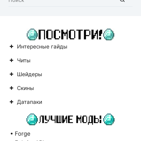
Ничего
не
найдено
Интересные гайды
Читы
Шейдеры
Скины
Датапаки
• Forge