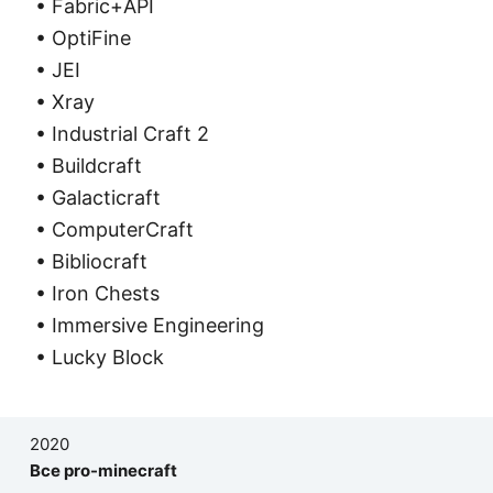
• Fabric+API
• OptiFine
• JEI
• Xray
• Industrial Craft 2
• Buildcraft
• Galacticraft
• ComputerCraft
• Bibliocraft
• Iron Chests
• Immersive Engineering
• Lucky Block
2020
Все pro-minecraft