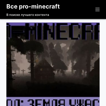
Все pro-minecraft
П
е
В поиске лучшего контента
р
е
й
т
и
к
с
у
т
и