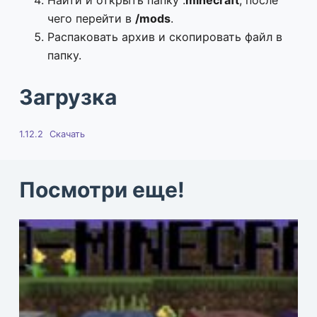
Найти и открыть папку .
minecraft
, после
чего перейти в
/mods
.
Распаковать архив и скопировать файл в
папку.
Загрузка
1.12.2
Скачать
Посмотри еще!