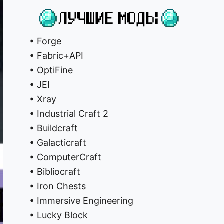
• Forge
• Fabric+API
• OptiFine
• JEI
• Xray
• Industrial Craft 2
• Buildcraft
• Galacticraft
• ComputerCraft
• Bibliocraft
• Iron Chests
• Immersive Engineering
• Lucky Block