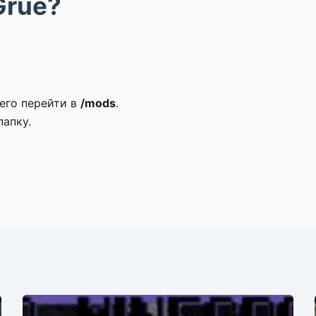
Grue?
чего перейти в
/mods
.
папку.