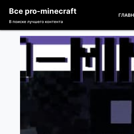
П
Все pro-minecraft
е
ГЛАВ
В поиске лучшего контента
р
е
й
т
и
к
с
у
т
и