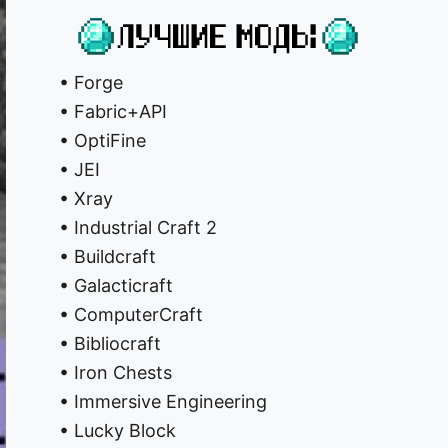
• Forge
• Fabric+API
• OptiFine
• JEI
• Xray
• Industrial Craft 2
• Buildcraft
• Galacticraft
• ComputerCraft
• Bibliocraft
• Iron Chests
• Immersive Engineering
• Lucky Block