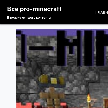
П
Все pro-minecraft
е
ГЛАВ
В поиске лучшего контента
р
е
й
т
и
к
с
у
т
и