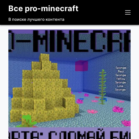
Все pro-minecraft
П
е
В поиске лучшего контента
р
е
й
т
и
к
с
у
т
и