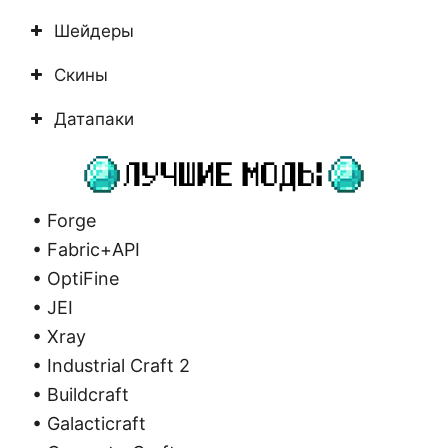
Шейдеры
Скины
Датапаки
• Forge
• Fabric+API
• OptiFine
• JEI
• Xray
• Industrial Craft 2
• Buildcraft
• Galacticraft