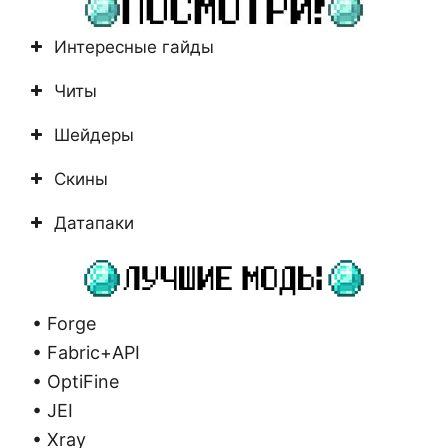
Интересные гайды
Читы
Шейдеры
Скины
Датапаки
• Forge
• Fabric+API
• OptiFine
• JEI
• Xray