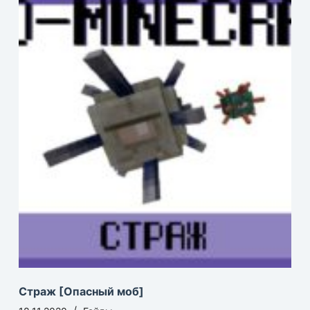
Страж [Опасный моб]