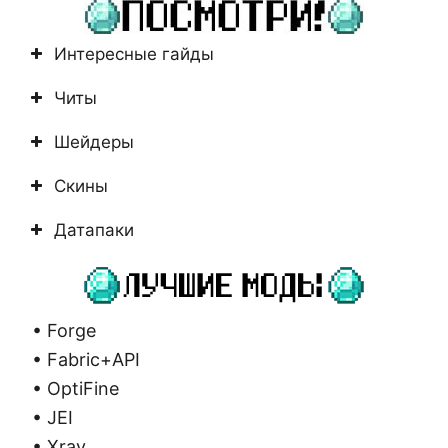
Интересные гайды
Читы
Шейдеры
Скины
Датапаки
• Forge
• Fabric+API
• OptiFine
• JEI
• Xray