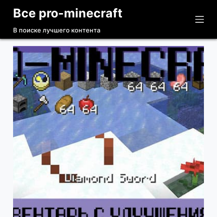
Все pro-minecraft
П
е
В поиске лучшего контента
р
е
й
т
и
к
с
у
т
и