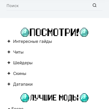
Ничего
не
найдено
Интересные гайды
Читы
Шейдеры
Скины
Датапаки
• Forge