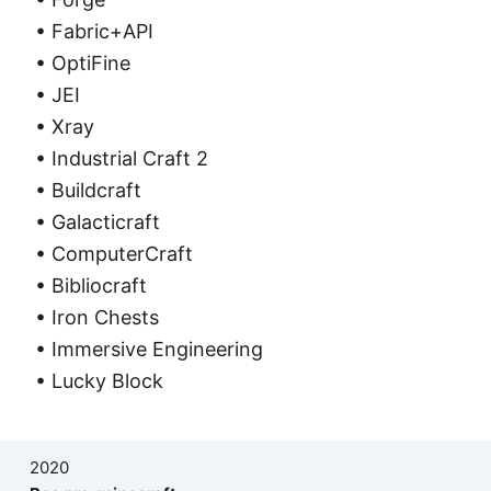
• Fabric+API
• OptiFine
• JEI
• Xray
• Industrial Craft 2
• Buildcraft
• Galacticraft
• ComputerCraft
• Bibliocraft
• Iron Chests
• Immersive Engineering
• Lucky Block
2020