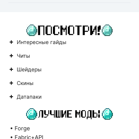
Ничего
не
найдено
Интересные гайды
Читы
Шейдеры
Скины
Датапаки
• Forge
• Fabric+API