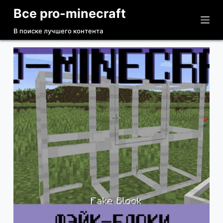
Все pro-minecraft
П
е
В поиске лучшего контента
р
е
й
т
и
к
с
у
т
и