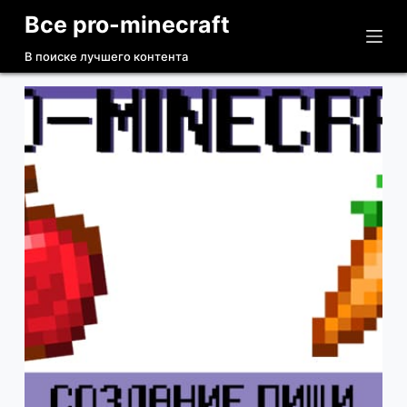
Все pro-minecraft
П
е
В поиске лучшего контента
р
е
й
т
и
к
с
у
т
и