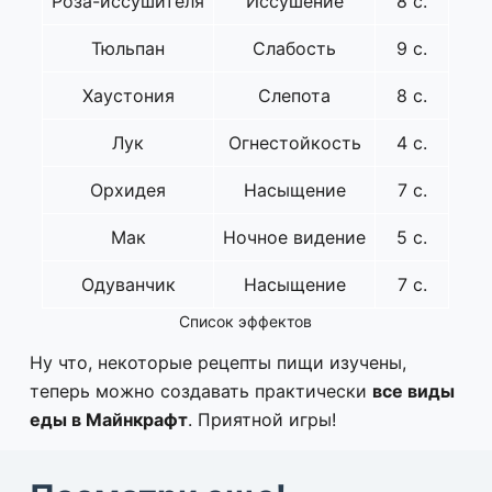
Роза-иссушителя
Иссушение
8 с.
Тюльпан
Слабость
9 с.
Хаустония
Слепота
8 с.
Лук
Огнестойкость
4 с.
Орхидея
Насыщение
7 с.
Мак
Ночное видение
5 с.
Одуванчик
Насыщение
7 с.
Список эффектов
Ну что, некоторые рецепты пищи изучены,
теперь можно создавать практически
все виды
еды в Майнкрафт
. Приятной игры!