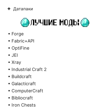
Датапаки
• Forge
• Fabric+API
• OptiFine
• JEI
• Xray
• Industrial Craft 2
• Buildcraft
• Galacticraft
• ComputerCraft
• Bibliocraft
• Iron Chests