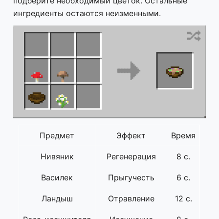
подберите необходимый цветок. Остальные
ингредиенты остаются неизменными.
Предмет
Эффект
Время
Нивяник
Регенерация
8 с.
Василек
Прыгучесть
6 с.
Ландыш
Отравление
12 с.