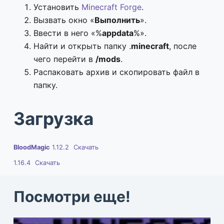
Установить
Minecraft Forge
.
Вызвать окно «
Выполнить
».
Ввести в него «%
appdata
%».
Найти и открыть папку .
minecraft
, после
чего перейти в
/mods
.
Распаковать архив и скопировать файл в
папку.
Загрузка
BloodMagic
1.12.2
Скачать
1.16.4
Скачать
Посмотри еще!