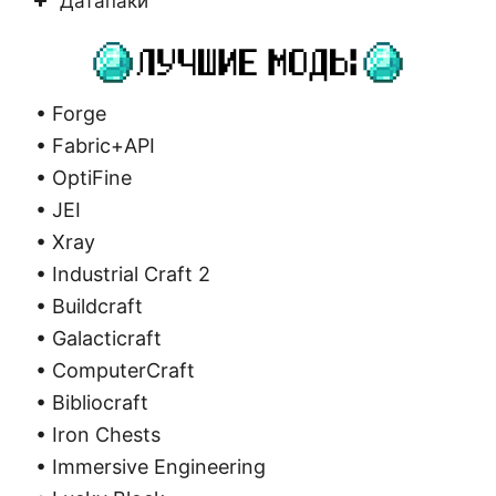
Датапаки
• Forge
• Fabric+API
• OptiFine
• JEI
• Xray
• Industrial Craft 2
• Buildcraft
• Galacticraft
• ComputerCraft
• Bibliocraft
• Iron Chests
• Immersive Engineering