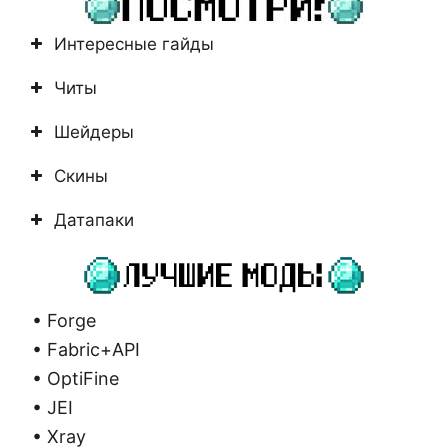
Интересные гайды
Читы
Шейдеры
Скины
Датапаки
• Forge
• Fabric+API
• OptiFine
• JEI
• Xray