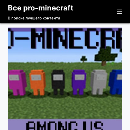
Все pro-minecraft
П
е
В поиске лучшего контента
р
е
й
т
и
к
с
у
т
и