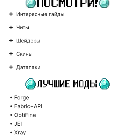
Интересные гайды
Читы
Шейдеры
Скины
Датапаки
• Forge
• Fabric+API
• OptiFine
• JEI
• Xray