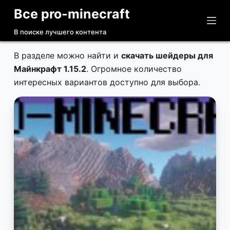
Все pro-minecraft
П
е
В поиске лучшего контента
р
е
В разделе можно найти и
скачать шейдеры для
й
Майнкрафт 1.15.2
. Огромное количество
т
интересных вариантов доступно для выбора.
и
к
с
у
т
и