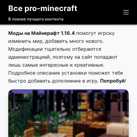
Все pro-minecraft
П
е
В поиске лучшего контента
р
е
Моды на Майнкрафт 1.16.4
помогут игроку
й
изменить мир, добавить много нового.
т
Модификации тщательно отбираются
и
администрацией, поэтому на сайт попадают
к
лишь самые интересные и креативные.
с
Подробное описание установки поможет тебе
у
быстро добавить дополнение в игру.
Попробуй
!
т
и