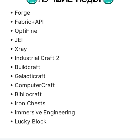
• Forge
• Fabric+API
• OptiFine
• JEI
• Xray
• Industrial Craft 2
• Buildcraft
• Galacticraft
• ComputerCraft
• Bibliocraft
• Iron Chests
• Immersive Engineering
• Lucky Block