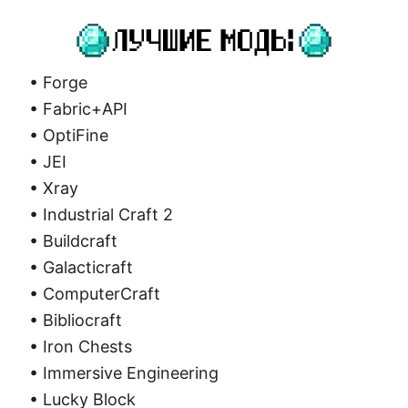
• Forge
• Fabric+API
• OptiFine
• JEI
• Xray
• Industrial Craft 2
• Buildcraft
• Galacticraft
• ComputerCraft
• Bibliocraft
• Iron Chests
• Immersive Engineering
• Lucky Block