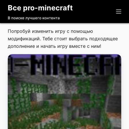
Все pro-minecraft
П
е
В поиске лучшего контента
р
е
Попробуй изменить игру с помощью
й
модификаций. Тебе стоит выбрать подходящее
т
дополнение и начать игру вместе с ним!
и
к
с
у
т
и