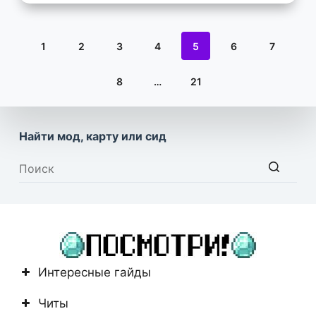
1
2
3
4
5
6
7
8
…
21
Найти мод, карту или сид
Ничего
не
найдено
Интересные гайды
Читы