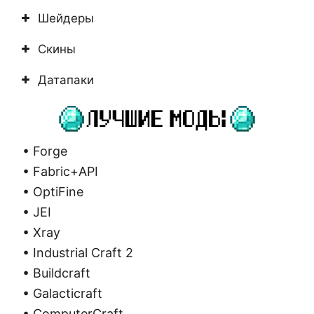
Шейдеры
Скины
Датапаки
• Forge
• Fabric+API
• OptiFine
• JEI
• Xray
• Industrial Craft 2
• Buildcraft
• Galacticraft
• ComputerCraft