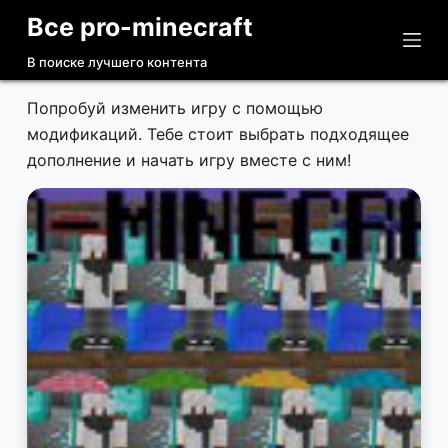
Все pro-minecraft
П
е
В поиске лучшего контента
р
е
Попробуй изменить игру с помощью
й
модификаций. Тебе стоит выбрать подходящее
т
дополнение и начать игру вместе с ним!
и
к
с
у
т
и