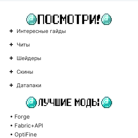
не
найдено
Интересные гайды
Читы
Шейдеры
Скины
Датапаки
• Forge
• Fabric+API
• OptiFine