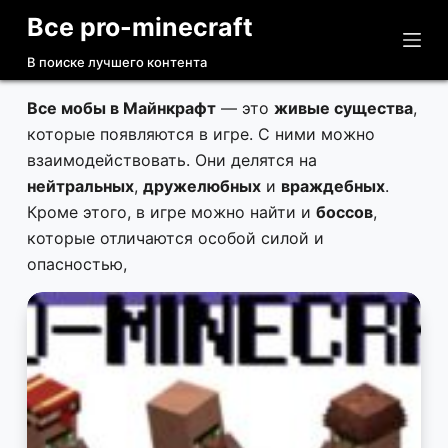
Все pro-minecraft
П
е
В поиске лучшего контента
р
е
Все мобы в Майнкрафт
— это
живые существа
,
й
которые появляются в игре. С ними можно
т
взаимодействовать. Они делятся на
и
нейтральных
,
дружелюбных
и
враждебных
.
к
Кроме этого, в игре можно найти и
боссов
,
с
которые отличаются особой силой и
у
опасностью,
т
и