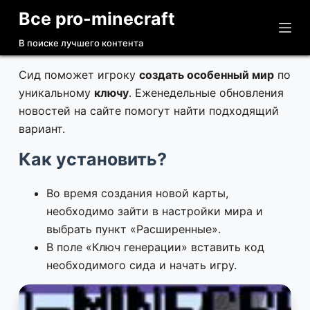
Все pro-minecraft
П
е
В поиске лучшего контента
р
е
Сид поможет игроку
создать особенный мир
по
й
уникальному
ключу
. Еженедельные обновления
т
новостей на сайте помогут найти подходящий
и
вариант.
к
Как установить?
с
у
Во время создания новой карты,
т
необходимо зайти в настройки мира и
и
выбрать пункт «Расширенные».
В поле «Ключ генерации» вставить код
необходимого сида и начать игру.