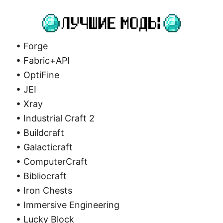
• Forge
• Fabric+API
• OptiFine
• JEI
• Xray
• Industrial Craft 2
• Buildcraft
• Galacticraft
• ComputerCraft
• Bibliocraft
• Iron Chests
• Immersive Engineering
• Lucky Block