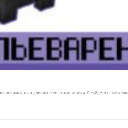
ько новички, но и довольно опытные игроки. В гайде ты сможешь